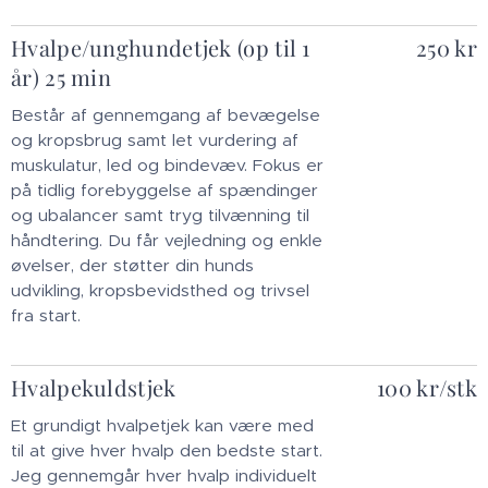
Hvalpe
/
unghundetjek (op til 1
250 kr
år) 25 min
Består af gennemgang af bevægelse
og kropsbrug samt let vurdering af
muskulatur, led og bindevæv. Fokus er
på tidlig forebyggelse af spændinger
og ubalancer samt tryg tilvænning til
håndtering. Du får vejledning og enkle
øvelser, der støtter din hunds
udvikling, kropsbevidsthed og trivsel
fra start.
Hvalpekuldstjek
100 kr/stk
Et grundigt hvalpetjek kan være med
til at give hver hvalp den bedste start.
Jeg gennemgår hver hvalp individuelt